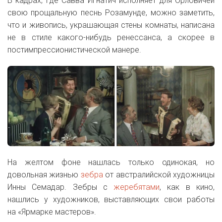
В кадрах, где Савва Игнатич исполняет для Орловичей
свою прощальную песнь Розамунде, можно заметить,
что и живопись, украшающая стены комнаты, написана
не в стиле какого-нибудь ренессанса, а скорее в
постимпрессионистической манере.
На желтом фоне нашлась только одинокая, но
довольная жизнью
зебра
от австралийской художницы
Инны Семадар. Зебры с
жеребятами
, как в кино,
нашлись у художников, выставляющих свои работы
на «Ярмарке мастеров».