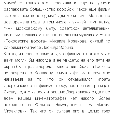
мамой — только что переехали и еще не успели
распаковать большинство коробок. Какой еще фильм
кажется вам новогодним? Для меня гимн Москве во
все времена года, в том числе и зимней, гимн катку,
гимн московскому быту, советской интеллигенции,
сильным женщинам и очаровательным мужчинам — это
«Покровские ворота» Михаила Козакова, снятый по
одноименной пьесе Леонида Зорина.
Кстати, интересно заметить, что фильма-то этого мы с
вами могли бы никогда и не увидеть: на его пути на
экран была целая череда препятствий. Сначала Госкино
не разрешало Козакову снимать фильм в качестве
наказания за то, что он отказывался играть
Дзержинского в фильме «Государственная граница».
Очевидно, что из всех игравших Дзержинского (да и во
всем нашем кинематографе) нет никого более
похожего на Феликса Эдмундовича, чем Михаил
Михайлович. Так что он сыграл его в целых трех