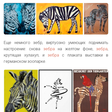
Еще немного зебр, виртуозно умеющих поднимать
настроение: снова
зебра
на желтом фоне,
зебра
,
крутящая хулахуп, и
зебра
с плаката выставки в
германском зоопарке.