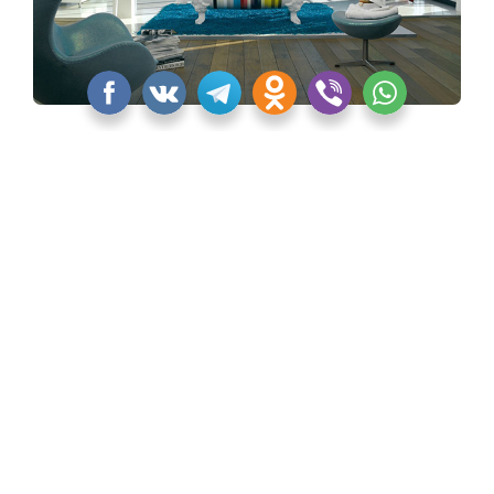
Коллекция CLEO от Jacob Delafon
«Квартблог» никак не смог обойти стороной
некоторые культовые и новые изделия Jacob
Delafon. Тем более, что об этих моделях должны
узнать дизайнеры и архитекторы, которые
опираются на европейскую классику, романтизм,
прованс.