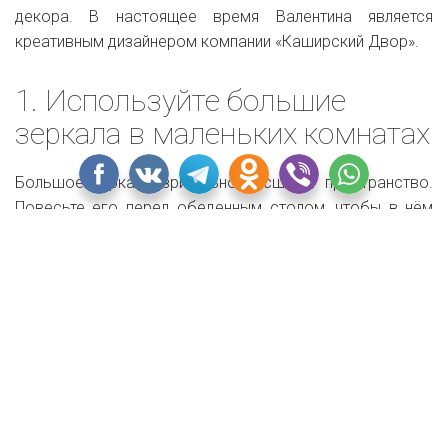
декора. В настоящее время Валентина является
креативным дизайнером компании «Каширский Двор».
1. Используйте большие
зеркала в маленьких комнатах
Большое зеркало зрительно расширит пространство.
Повесьте его перед обеденным столом, чтобы в нём
отражалась люстра, или напротив любимой картины.
Если же вы хотите чего-то необычного, соберите
зеркальную стену — этот приём отнюдь не устарел.
Более современный вид такой стене придаст наличие
рядом бра.
Узор зеркальной стены может состоять как из простых
повторяющихся фигур, так и из мелких «осколков» или
кривых зеркал.