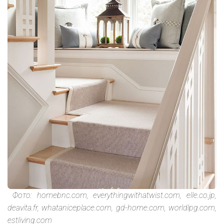
Фото: homebnc.com, everythingwithatwist.com, elle.co.jp,
deavita.fr, whataniceplace.com, gd-home.com, worldlpg.com,
estliving.com