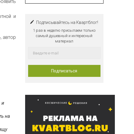
оявить
ютной и
Подписывайтесь на Квартблог!
1 раз в неделю присылаем только
самый душевный и интересный
, автор
материал
 и
ть на
 ищу