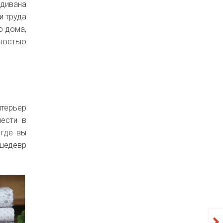
 дивана
и труда
о дома,
лностью
нтерьер
нести в
 где вы
 шедевр