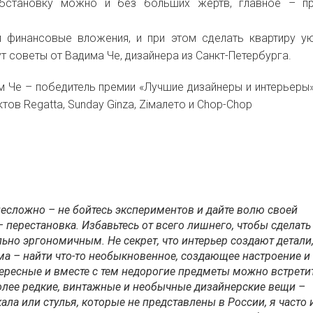
обстановку можно и без больших жертв, главное – пр
 финансовые вложения, и при этом сделать квартиру у
т советы от Вадима Че, дизайнера из Санкт-Петербурга.
м Че – победитель премии «Лучшие дизайнеры и интерьеры»
тов Regatta, Sunday Ginza, Ziмалето и Chop-Chop
несложно – не бойтесь экспериментов и дайте волю своей
 перестановка. Избавьтесь от всего лишнего, чтобы сделать
но эргономичным. Не секрет, что интерьер создают детали,
а – найти что-то необыкновенное, создающее настроение и
ересные и вместе с тем недорогие предметы можно встрети
более редкие, винтажные и необычные дизайнерские вещи –
ала или стулья, которые не представлены в России, я часто