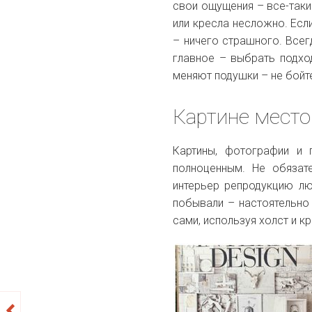
свои ощущения – все-таки
или кресла несложно. Есл
– ничего страшного. Всег
главное – выбрать подхо
меняют подушки – не бойт
Картине место
Картины, фотографии и 
полноценным. Не обязат
интерьер репродукцию лю
побывали – настоятельно
сами, используя холст и кр