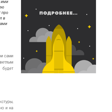
– ими
блю
т про
л в
ками
ни сами
светлым
о будет
кстуры,
но и на