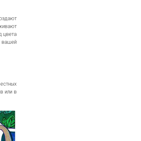
создают
рживают
д цвета
т вашей
естных
в или в