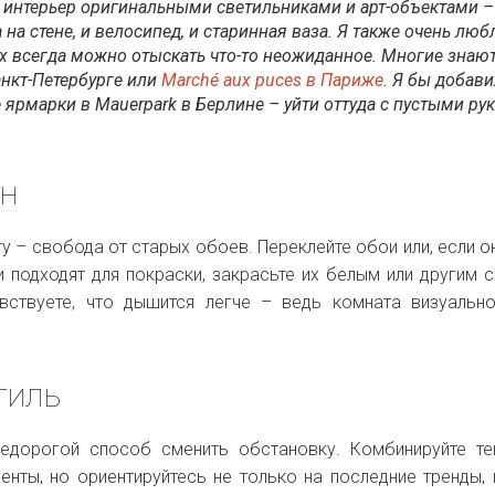
е интерьер оригинальными светильниками и арт-объектами 
а на стене, и велосипед, и старинная ваза. Я также очень лю
х всегда можно отыскать что-то неожиданное. Многие знаю
анкт-Петербурге или
Marché aux puces в Париже
. Я бы добави
 ярмарки в Mauerpark в Берлине – уйти оттуда с пустыми ру
ен
у – свобода от старых обоев. Переклейте обои или, если о
и подходят для покраски, закрасьте их белым или другим 
вствуете, что дышится легче – ведь комната визуальн
тиль
едорогой способ сменить обстановку. Комбинируйте те
енты, но ориентируйтесь не только на последние тренды, 