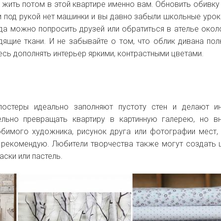
 жить потом в этой квартире именно вам. Обновить обивку
и под рукой нет машинки и вы давно забыли школьные урок
да можно попросить друзей или обратиться в ателье окол
дящие ткани. И не забывайте о том, что облик дивана по
есь дополнять интерьер яркими, контрастными цветами.
постеры идеально заполняют пустоту стен и делают и
ельно превращать квартиру в картинную галерею, но в
бимого художника, рисунок друга или фотографии мест,
 рекомендую. Любители творчества также могут создать
аски или пастель.