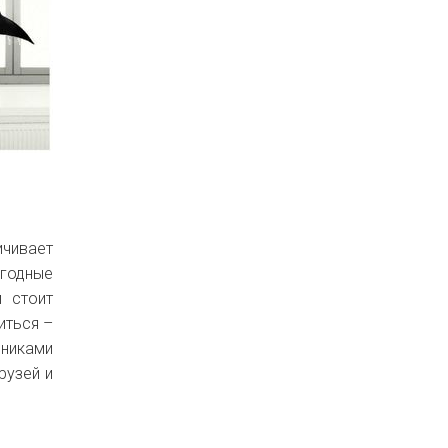
чивает
огодные
и стоит
иться –
никами
рузей и