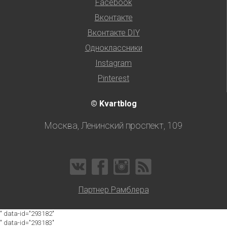
Facebook
Вконтакте
Вконтакте DIY
Одноклассники
Instagram
Pinterest
© Kvartblog
Москва, Ленинский проспект, 109
Партнер Рамблера
" data-id="293182"
" data-id="293183"