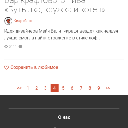
«Бутылка, кружка и котел»
Квартблог
Идея дизайнера Майи Валит «крафт везде» как нельзя
лучше смогла найти отражение в стиле лофт.
5111
Сохранить в любимое
<<
1
2
3
4
5
6
7
8
9
>>
О нас