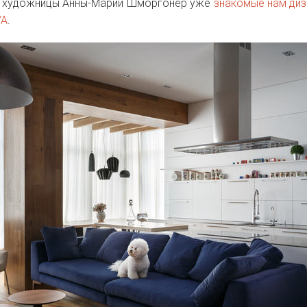
е художницы Анны-Марии Шморгонер уже
знакомые нам ди
YA
.