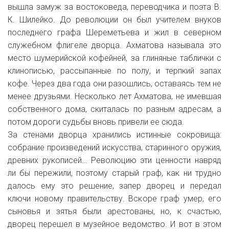
вышла замуж за востоковеда, переводчика и поэта В.
К. Шилейко. До революции он был учителем внуков
последнего графа Шереметьева и жил в северном
служебном флигеле дворца. Ахматова называла это
место шумерийской кофейней, за глиняные таблички с
клинописью, рассыпанные по полу, и терпкий запах
кофе. Через два года они разошлись, оставаясь тем не
менее друзьями. Несколько лет Ахматова, не имевшая
собственного дома, скиталась по разным адресам, а
потом дороги судьбы вновь привели ее сюда.
За стенами дворца хранились истинные сокровища:
собрание произведений искусства, старинного оружия,
древних рукописей… Революцию эти ценности навряд
ли бы пережили, поэтому старый граф, как ни трудно
далось ему это решение, запер дворец и передал
ключи новому правительству. Вскоре граф умер, его
сыновья и зятья были арестованы, но, к счастью,
дворец перешел в музейное ведомство. И вот в этом