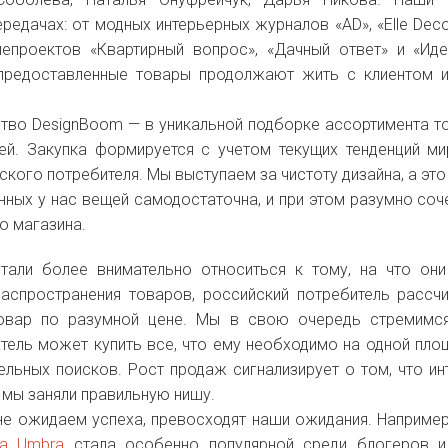
едачах: от модных интерьерных журналов «AD», «Elle Decor
лепроектов «Квартирный вопрос», «Дачный ответ» и «Ид
 предоставленные товары продолжают жить с клиентом 
тво DesignBoom — в уникальной подборке ассортимента т
ей. Закупка формируется с учетом текущих тенденций м
ского потребителя. Мы выступаем за чистоту дизайна, а это 
нных у нас вещей самодостаточна, и при этом разумно соч
о магазина.
стали более внимательно относиться к тому, на что они
распространения товаров, российский потребитель рассч
товар по разумной цене. Мы в свою очередь стремимс
атель может купить все, что ему необходимо на одной пло
ельных поисков. Рост продаж сигнализирует о том, что ин
и мы заняли правильную нишу.
 не ожидаем успеха, превосходят наши ожидания. Наприме
да Umbra
стала особенно популярной среди блогеров и