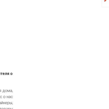
ителя о
я дома,
с о нас
айнеры,
товары