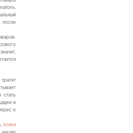
ation»,
еальный
и после
оваров.
ирового
значит,
етается
 тратят
итывает
я стать
щадке и
терес к
р,
полка
 наших