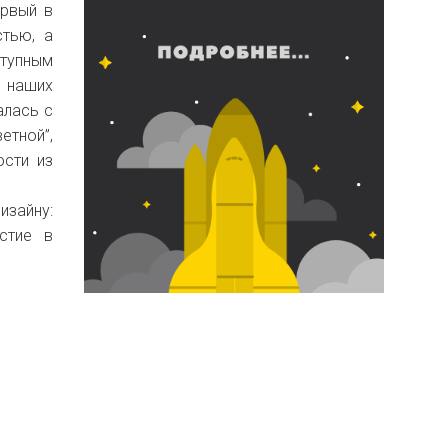
ервый в
стью, а
тупным
ь наших
алась с
етной”,
сти из
изайну:
астие в