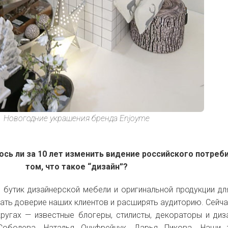
Новогодние украшения бренда Enjoyme
ось ли за 10 лет изменить видение российского потреб
том, что такое “дизайн”?
 бутик дизайнерской мебели и оригинальной продукции дл
ть доверие наших клиентов и расширять аудиторию. Сейча
кругах — известные блогеры, стилисты, декораторы и диз
Соболева, Наталья Онуфрейчук, Дарья Пикова. Наши 