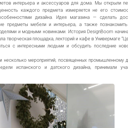
метов интерьера и аксессуаров для дома. Мы открыли п
 ценность каждого предмета измеряется не его стоимо
особенностями дизайна. Идея магазина — сделать дос
кие предметы мебели и интерьера, а также познакомит
оделями и модными новинками. История DesignBoom начин
ла творческая площадка, лекторий и кафе в Универмаге “Цв
ься с интересными людьми и обсудить последние ново
и несколько мероприятий, посвященных промышленному д
Недели испанского и датского дизайна, принимали уч