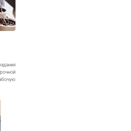
оздания
рочной
рабочую