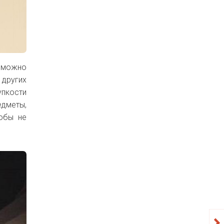
 можно
других
упкости
едметы,
тобы не