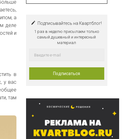
больше
аетесь,
ипом, а
Подписывайтесь на Квартблог!
ом деле
1 раз в неделю присылаем только
остей и
самый душевный и интересный
материал
стить в
, у вас
еобщее
ти, там