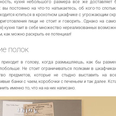
ность, кухня небольшого размера все же доставляет 
 вы постоянно на что-то натыкаетесь, об кого-то спотык
иходится ютиться в крохотном шкафчике с угрожающим скр
риготовления пищи не стоит и говорить...Однако на сам
я) кухня таит в себе множество нереализованных возможн
, как можно раскрыть ее потенциал!
ие полок
о приходит в голову, когда размышляешь, как бы разме
 побольше. Не стоит ограничиваться полками в шкафчиках
тво предметов, которые не стыдно выставить на вс
ивые банки с чаем, коробочки с печеньем и так далее. Кста
ить именно то, что на на них написано.