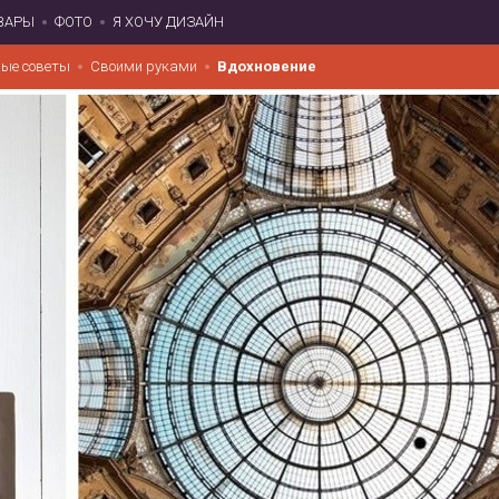
ВАРЫ
ФОТО
Я ХОЧУ ДИЗАЙН
ые советы
Своими руками
Вдохновение