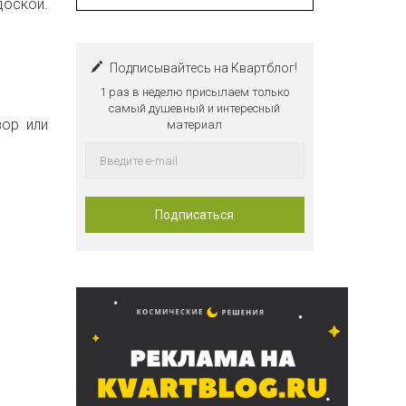
доской.
Подписывайтесь на Квартблог!
1 раз в неделю присылаем только
самый душевный и интересный
зор или
материал