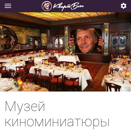
Музей
киноминиатюры