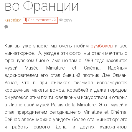
во Франции
Для путешествий
Квартблог
2899
Как вы уже знаете, мы очень любим
румбоксы
и все
миниатюрное. А, увидев эти фото, мы стали мечтать о
французском Лионе. Именно там с 1989 года находится
музей
Musée Miniature et Cinéma. Идейным
вдохновителем его стал бывший плотник Дэн Олман.
Узнав, что в при съемках фильмов используются
крошечные макеты домов, кораблей и даже городов,
он увлекся этим почти ювелирным искусством и открыл
в Лионе свой музей
Palais de la Miniature. Этот музей и
стал прародителем сегодняшнего
Miniature et Cinéma.
Сейчас здесь можно увидеть более ста миниатюр: это
и работы самого Дэна, и других художников,