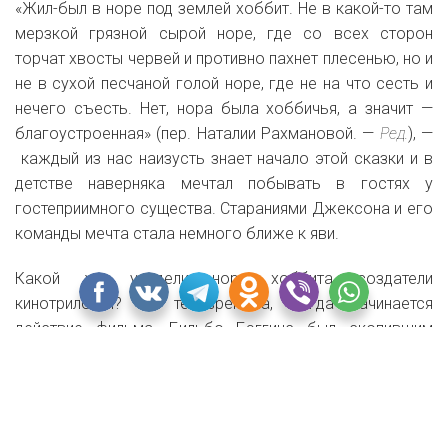
«Жил-был в норе под землей хоббит. Не в какой-то там
мерзкой грязной сырой норе, где со всех сторон
торчат хвосты червей и противно пахнет плесенью, но и
не в сухой песчаной голой норе, где не на что сесть и
нечего съесть. Нет, нора была хоббичья, а значит —
благоустроенная» (пер. Наталии Рахмановой. —
Ред.
), —
каждый из нас наизусть знает начало этой сказки и в
детстве наверняка мечтал побывать в гостях у
гостеприимного существа. Стараниями Джексона и его
команды мечта стала немного ближе к яви.
Какой же увидели нору хоббита создатели
кинотрилогии? «В те времена, когда начинается
действие фильма, Бильбо Бэггинс был скопившим
немало вещей и немного небрежным парнем. Этаким
любящим уют холостяком», — на такой образ главного
героя фильма
опирался
художник-постановщик фильма
Дэн Хенна (Dan Hennah).