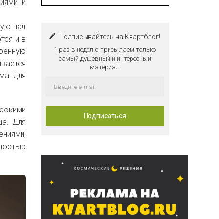
тиями и
ную над
Подписывайтесь на Квартблог!
тся и в
1 раз в неделю присылаем только
роенную
самый душевный и интересный
ывается
материал
рма для
сокими
ща. Для
ениями,
лностью