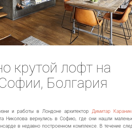
о крутой лофт на
Софии, Болгария
жизни и работы в Лондоне архитектор
Димитар Караник
та Николова вернулись в Софию, где они нашли малень
ансарде в недавно построенном комплексе. В течение сл