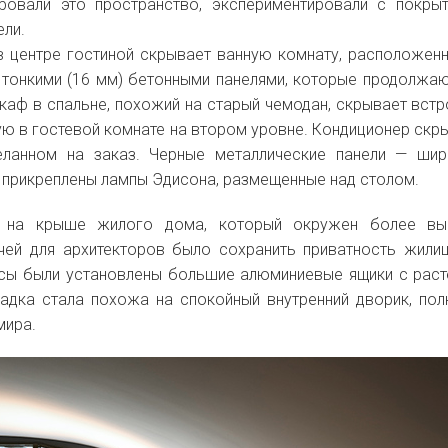
ровали это пространство, экспериментировали с покры
ели.
в центре гостиной скрывает ванную комнату, расположен
 тонкими (16 мм) бетонными панелями, которые продолжаю
каф в спальне, похожий на старый чемодан, скрывает вст
ую в гостевой комнате на втором уровне. Кондиционер скр
еланном на заказ. Черные металлические панели — ши
м прикреплены лампы Эдисона, размещенные над столом.
я на крыше жилого дома, который окружен более вы
чей для архитекторов было сохранить приватность жили
асы были установлены большие алюминиевые ящики с раст
щадка стала похожа на спокойный внутренний дворик, по
мира.