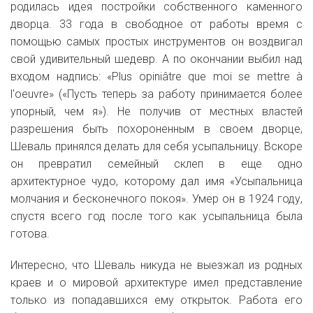
родилась идея постройки собственного каменного
дворца. 33 года в свободное от работы время с
помощью самых простых инструментов он воздвигал
свой удивительный шедевр. А по окончании выбил над
входом надпись: «Plus opiniâtre que moi se mettre à
l'oeuvre» («Пусть теперь за работу принимается более
упорный, чем я»). Н
е получив от местных властей
разрешения быть похороненным в своем дворце,
Шеваль принялся делать для себя усыпальницу. Вскоре
он превратил семейный склеп в еще одно
архитектурное чудо, которому дал имя «Усыпальница
молчания и бесконечного покоя». Умер он в 1924 году,
спустя всего год после того как усыпальница была
готова.
Интересно, что Шеваль никуда не выезжал из родных
краев и о мировой архитектуре имел представление
только из попадавшихся ему открыток. Работа его