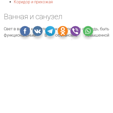
Коридор и прихожая
Ванная и санузел
Свет в ванной комнате должен, в первую очередь, быть
функциональным. В обстановке повышенной
влажности не все светильники будут служить вам
долго, поэтому подбирать их стоит из специального
раздела для ванной, который есть в каждом магазине.
Такие светильники всегда закрыты (случайно попавшая
капля воды на разогретую лампочку приведет к ее
взрыву) и герметичны.
Теперь о сценариях: самое комфортное это яркий и
равномерный верхний свет+бра в зоне раковины и
зеркала. Идеальными верхними светильниками будут
встроенные в потолок точечные, не забудьте добавить
пару непосредственно над мокрой зоной. Если у вас
отдельная душевая кабина, удобно, если внутри у нее