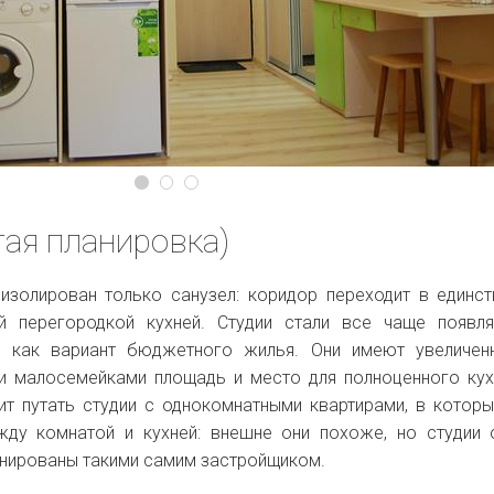
тая планировка)
 изолирован только санузел: коридор переходит в единс
й перегородкой кухней. Студии стали все чаще появл
, как вариант бюджетного жилья. Они имеют увеличен
и малосемейками площадь и место для полноценного ку
оит путать студии с однокомнатными квартирами, в котор
жду комнатой и кухней: внешне они похоже, но студии
нированы такими самим застройщиком.