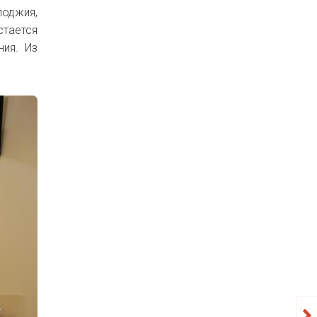
лоджия,
стается
ния.
Из