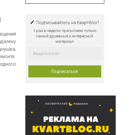
и
Подписывайтесь на Квартблог!
1 раз в неделю присылаем только
мещения
самый душевный и интересный
одалеку
материал
днушка,
емонте.
 одного