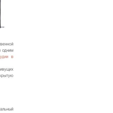
венной
м одним
удии в
живущих
ткрытую
еальный