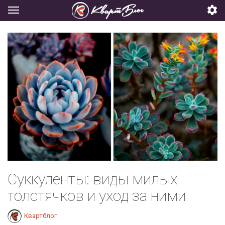
Суккуленты: виды милых
толстячков и уход за ними
Квартблог