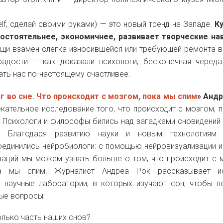
elf, сделай своими руками) — это новый тренд на Западе.
К
остоятельнее, экономичнее, развивает творческие на
ещи взамен слегка износившейся или требующей ремонта 
радости — как доказали психологи, бесконечная черед
ать нас по-настоящему счастливее.
г во сне.
Что происходит с мозгом, пока мы спим
»
Андр
кательное исследование того, что происходит с мозгом, 
. Психологи и философы бились над загадками сновидений
. Благодаря развитию науки и новым технологиям
оединились нейробиологи: с помощью нейровизуализации и
ваций мы можем узнать больше о том, что происходит с 
а мы спим. Журналист Андреа Рок рассказывает и
 научные лаборатории, в которых изучают сон, чтобы п
ые вопросы:
лько часть наших снов?