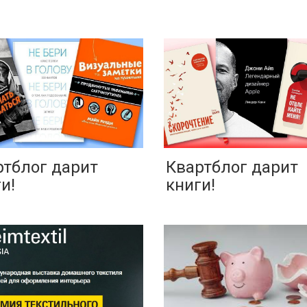
ртблог дарит
Квартблог дарит
и!
книги!