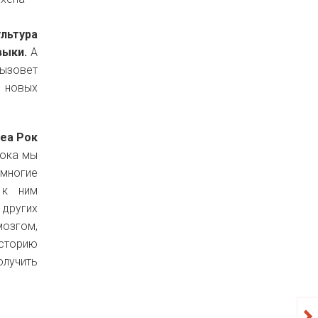
ультура
выки.
А
вызовет
а новых
еа Рок
пока мы
 многие
 к ним
 других
мозгом,
сторию
олучить