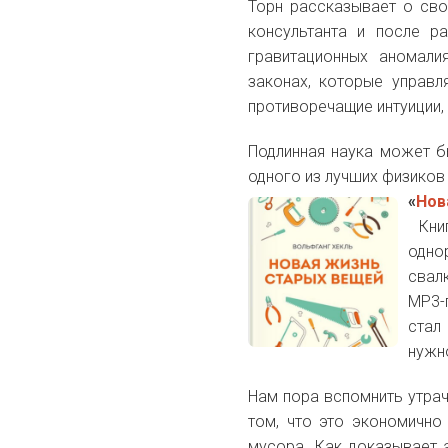
Торн рассказывает о с
консультанта и после р
гравитационных аномали
законах, которые управл
противоречащие интуиции,
Подлинная наука может б
одного из лучших физико
«
Нов
Книг
одно
свал
MP3-
стал
нужн
Нам пора вспомнить утрач
том, что это экономично
мусора. Как доказывает 