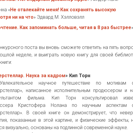
нна «
Не отвлекайте меня! Как сохранять высокую
тря ни на что
» Эдвард М. Хэлловэлл
чтение. Как запоминать больше, читая в 8 раз быстрее
нкурсного поста вы вновь сможете ответить на пять вопр
ошлой неделе, и выиграть новую книгу для своей библиот
книги:
ерстеллар. Наука за кадром
» Кип Торн
Увлекательное научное путешествие по мотивам 
ерстеллар», написанное исполнительным продюсером и 
сультантом фильма.
Кип Торн консультировал изве
иссера Кристофера Нолана по научным аспектам 
ерстеллар». В своей книге он демонстрирует, что неве
тия, показанные в этой картине, и физические эффекты, 
 визуально, основаны на подлинной современной науке.