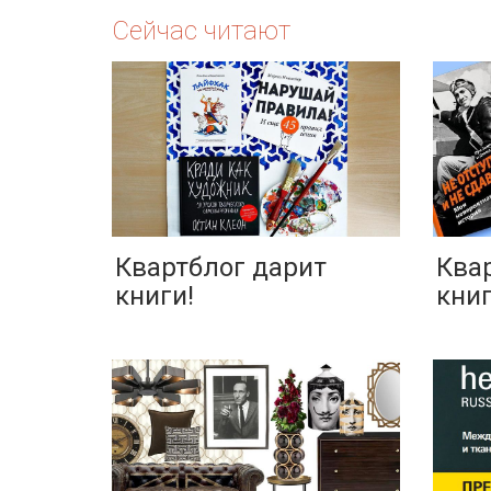
Сейчас читают
Квартблог дарит
Ква
книги!
книг