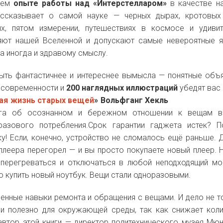
воем
опыте работы над «Интерстелларом»
в качестве н
ассказывает о самой науке — черных дырах, кротовых
ях, пятом измерении, путешествиях в космосе и удиви
яют нашей Вселенной и допускают самые невероятные я
 а иногда и здравому смыслу.
ыть фантастичнее и интереснее вымысла — понятные объ
в современности и
200 наглядных иллюстраций
убедят вас 
ая жизнь старых вещей
»
Вольфганг Хекль
а об осознанном и бережном отношении к вещам в
разового потребления.Срок гарантии гаджета истек? 
ку! Если, конечно, устройство не сломалось ещё раньше. 
плеера перегорел — и вы просто покупаете новый плеер. 
 перегреваться и отключаться в любой неподходящий м
о купить новый ноутбук. Вещи стали одноразовыми.
енные навыки ремонта и обращения с вещами. И дело не т
 и полезно для окружающей среды, так как снижает кол
автор этой книги — директор политехнического музея Мю