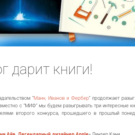
г дарит книги!
здательством "
Манн, Иванов и Фербер
" продолжает разы
вместно с "МИФ" мы будем разыгрывать три интересные кн
телями второго конкурса, прошедшего в прошлый понед
и Айв. Легендарный дизайнер Apple
» Линдер Кани