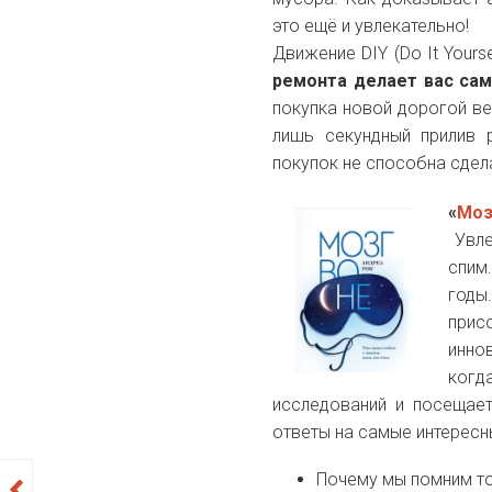
это ещё и увлекательно!
Движение DIY (Do It Yours
ремонта делает вас сам
покупка новой дорогой в
лишь секундный прилив 
покупок не способна сдел
«
Моз
Увле
спим
годы
прис
инно
когд
исследований и посещает
ответы на самые интересн
Почему мы помним то