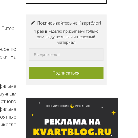
Подписывайтесь на Квартблог!
» Питер
1 раз в неделю присылаем только
самый душевный и интересный
материал
осов по
еки. На
фильма
научным
стного
фильма
роятные
никогда