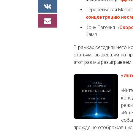
Пересельская Мариа
концентрацию несмо
Конь Евгения. «
Скоро
Камп
В рамках сегодняшнего ко
статьям, вышедшим на пр
этот раз мы разыгрываем 
«
Инт
«Инт
кон
реж
«Инт
собы
прежде не отображавшиеся