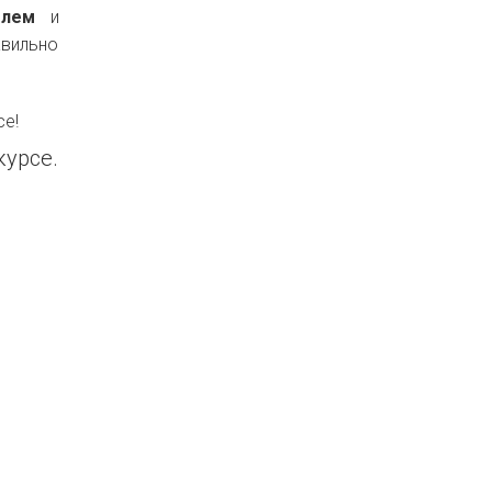
телем
и
вильно
се!
курсе.