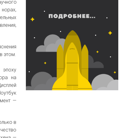
аучного
 норах,
тельных
вления,
яснения
в этом.
 эпоху
Пора на
Дисплей
Ноутбук
омент —
олько в
ичество
нхена —