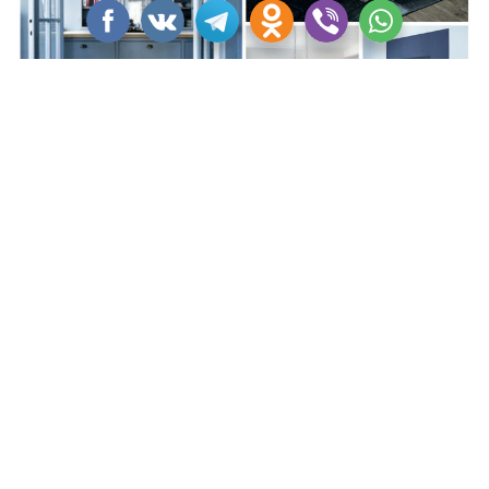
Airy Blue/Воздушный Синий
— цвет морозного
снежного утра. Пространство небольших комнат, окна
которых выходят на юг, этот цвет поможет освежить и
наполнить звенящей, хрусткой тишиной. Прекрасный
базовый цвет для стен, в тандеме с белым творит
чудеса как в детских, так и во взрослых комнатах.
«Освежись! Взбодрись!», — весело призывает Airy Blue.