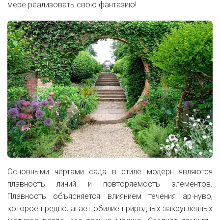
мере реализовать свою фантазию!
Основными чертами сада в стиле модерн являются
плавность линий и повторяемость элементов.
Плавность объясняется влиянием течения ар-нуво,
которое предполагает обилие природных закругленных