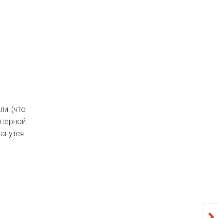
ли (что
терной
анутся.