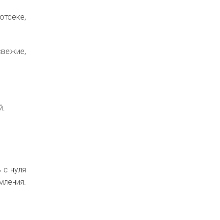
отсеке,
вежие,
й.
 с нуля
мления.