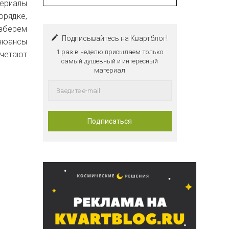
териалы
рядке,
азберем
Подписывайтесь на Квартблог!
 нюансы
1 раз в неделю присылаем только
четают
самый душевный и интересный
материал