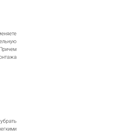
меняете
тельную
 Причем
онтажа
 убрать
егкими