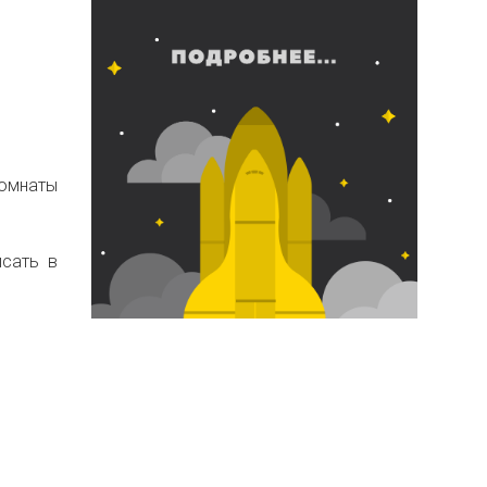
комнаты
исать в