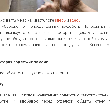
но взять у нас на Квартблоге
здесь
и
здесь
.
о, убережет от непредвиденных неудобств. Но если вы 
и, планируете снести или, наоборот, сделать дополни
 лучше обсудить со специалистом инжиниринговой фирмы.
росить консультацию и по поводу дальнейшего м
которая подлежит замене.
оже обязательно нужно демонтировать.
лку.
ачала 2000-х годов, желательно полностью очистить стены,
рытие. И вдобавок перед отделкой обшить стену л