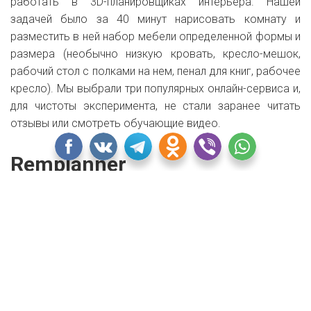
работать в 3D-планировщиках интерьера. Нашей
задачей было за 40 минут нарисовать комнату и
разместить в ней набор мебели определенной формы и
размера (необычно низкую кровать, кресло-мешок,
рабочий стол с полками на нем, пенал для книг, рабочее
кресло). Мы выбрали три популярных онлайн-сервиса и,
для чистоты эксперимента, не стали заранее читать
отзывы или смотреть обучающие видео.
Remplanner
Remplanner.ru
– единственный Российский Планировщик,
который предназначен для проведения ремонта. Он
позволяет пользователям самостоятельно сделать
полноценные рабочие чертежи для ремонта своей
квартиры.
Самое важное отличие этого Планировщика от других –
оформление и подача проекта в виде рабочих